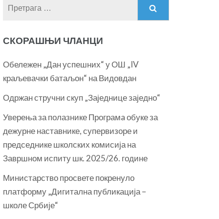
Претрага
за:
СКОРАШЊИ ЧЛАНЦИ
Обележен „Дан успешних“ у ОШ „IV
краљевачки батаљон“ на Видовдан
Одржан стручни скуп „Заједнице заједно“
Уверења за полазнике Програмa обуке за
дежурне наставнике, супервизоре и
председнике школских комисија на
Завршном испиту шк. 2025/26. године
Министарство просвете покренуло
платформу „Дигитална публикација –
школе Србије“