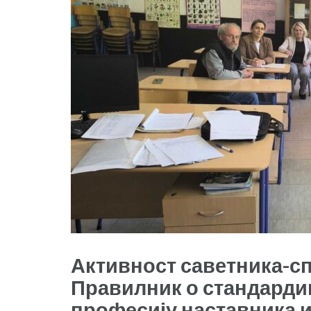
Активност саветника-с
Правилник о стандарди
професију наставника 