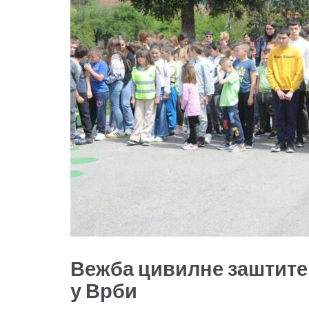
Вежба цивилне заштите
у Врби