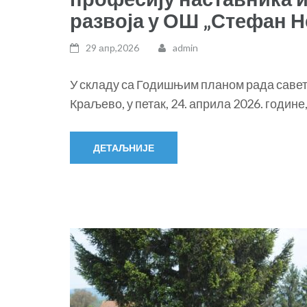
развоја у ОШ „Стефан 
29 апр,2026
admin
У складу са Годишњим планом рада саве
Краљево, у петак, 24. априла 2026. године
ДЕТАЉНИЈЕ