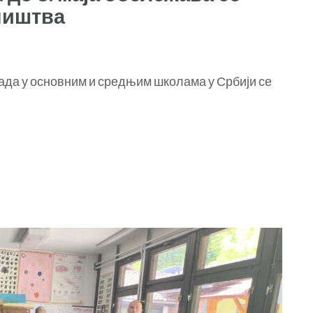
ништва
да у основним и средњим школама у Србији се