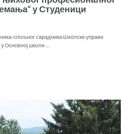
Немања“ у Студеници
тника-спољног сарадника Школске управе
, у Основној школи …