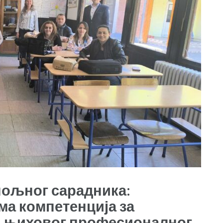
пољног сарадника:
ма компетенција за
и њиховог професионалног