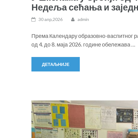
Недеља сећања и зајед
30 апр,2026
admin
Према Календару образовно-васпитног ра
од 4. до 8. маја 2026. године обележава …
ДЕТАЉНИЈЕ