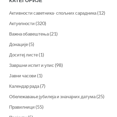
КАТЕГОРИЈЕ
(12)
Активности саветника- спољних сарадника
(320)
Актуелности
(21)
Важна обавештења
(5)
Донације
(1)
Доситеј листе
(98)
Завршни испит и упис
(1)
Јавни часови
(7)
Календар рада
(25)
Обележавање јубилеја и значајних датума
(55)
Правилници