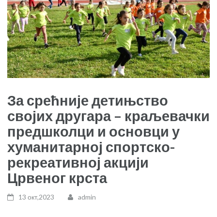
За срећније детињство
својих другара – краљевачки
предшколци и основци у
хуманитарној спортско-
рекреативној акцији
Црвеног крста
13 окт,2023
admin