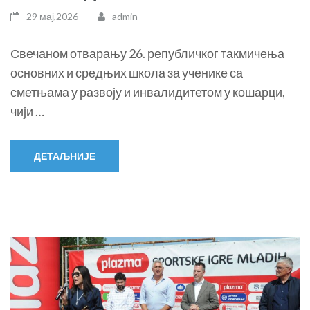
29 мај,2026
admin
Свечаном отварању 26. републичког такмичења
основних и средњих школа за ученике са
сметњама у развоју и инвалидитетом у кошарци,
чији …
ДЕТАЉНИЈЕ