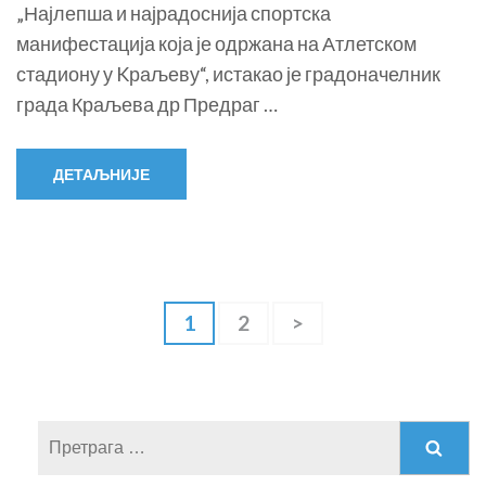
„Најлепша и најрадоснија спортска
манифестација која је одржана на Атлетском
стадиону у Kраљеву“, истакао је градоначелник
града Краљева др Предраг …
ДЕТАЉНИЈЕ
Кретање
Page
1
Page
2
>
чланака
Претрага
за: