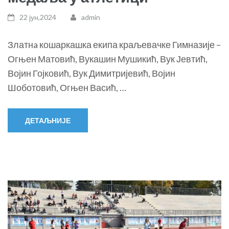
22 јун,2024
admin
Златнa кошаркашка екипа краљевачке Гимназије –
Огњен Матовић, Вукашин Мушикић, Вук Јевтић,
Војин Гојковић, Вук Димитријевић, Војин
Шоботовић, Огњен Васић, …
ДЕТАЉНИЈЕ