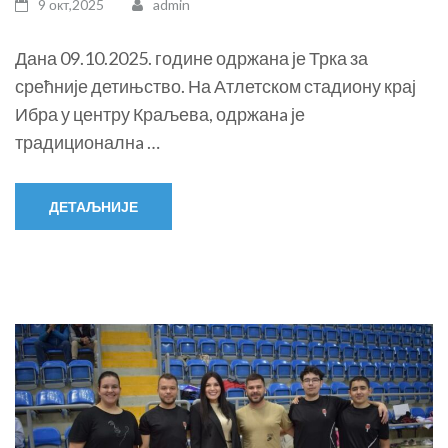
9 окт,2025
admin
Дана 09.10.2025. године одржана је Трка за
срећније детињство. На Атлетском стадиону крај
Ибра у центру Краљева, одржанa је
традиционалнa …
ДЕТАЉНИЈЕ