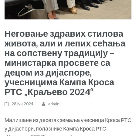
Неговање здравих стилова
живота, али и лепих сећања
на сопствену традицију –
министарка просвете са
децом из дијаспоре,
учесницима Кампа Кроса
РТС „Краљево 2024“
28 јун,2024
admin
Малишане из десетак земаља учесница Кроса РТС
у дијаспори, полазнике Кампа Кроса РТС