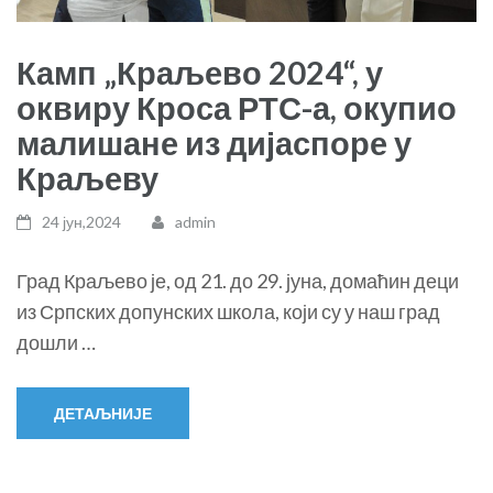
Камп „Краљево 2024“, у
оквиру Кроса РТС-а, окупио
малишане из дијаспоре у
Краљеву
24 јун,2024
admin
Град Краљево је, од 21. до 29. јуна, домаћин деци
из Српских допунских школа, који су у наш град
дошли …
ДЕТАЉНИЈЕ