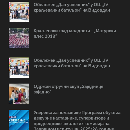
Обележен „Дан успешних“ у ОШ „IV
краљевачки батаљон“ на Видовдан
Краљевски град младости – „Матурски
плес 2018“
Обележен „Дан успешних“ у ОШ „IV
краљевачки батаљон“ на Видовдан
Одржан стручни скуп „Заједнице
заједно“
Уверења за полазнике Програмa обуке за
дежурне наставнике, супервизоре и
председнике школских комисија на
Завршном испиту шк. 2025/26. године