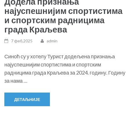
Додела признања
најуспешнијим спортистима
и спортским радницима
града Краљева
7 феб,2025
admin
Синоћ су у хотелу Турист додељена признања
најуспешнијим спортистима и спортским
радницима града Краљева за 2024. годину. Годину
за нама …
ДЕТАЉНИЈЕ