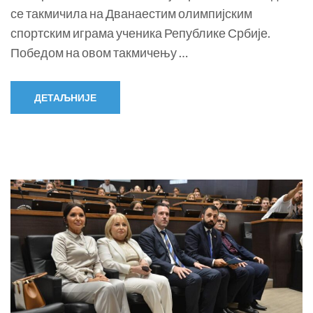
се такмичила на Дванаестим олимпијским
спортским играма ученика Републике Србије.
Победом на овом такмичењу …
ДЕТАЉНИЈЕ