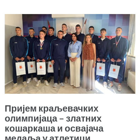
Пријем краљевачких
олимпијаца – златних
кошаркаша и освајача
медаља у атлетици