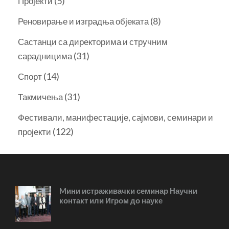
(5)
Пројекти
(8)
Реновирање и изградња објеката
Састанци са директорима и стручним
(31)
сарадницима
(14)
Спорт
(31)
Такмичења
Фестивали, манифестације, сајмови, семинари и
(122)
пројекти
Mини истраживачки семинар Научни
контакт или Игром до науке