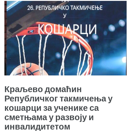
Краљево домаћин
Републичког такмичења у
кошарци за ученике са
сметњама у развоју и
инвалидитетом