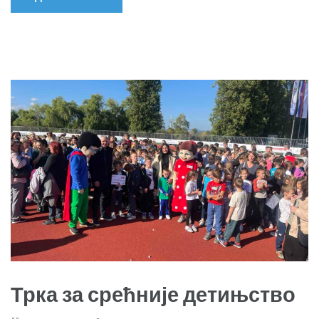
Трка за срећније детињство