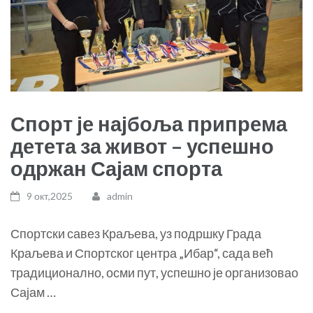
Спорт је најбоља припрема
детета за живот – успешно
одржан Сајам спорта
9 окт,2025
admin
Спортски савез Краљева, уз подршку Града
Краљева и Спортског центра „Ибар“, сада већ
традиционално, осми пут, успешно је организовао
Сајам …