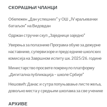
СКОРАШЊИ ЧЛАНЦИ
Обележен „Дан успешних“ у ОШ „IV краљевачки
батаљон“ на Видовдан
Одржан стручни скуп „Заједнице заједно“
Уверења за полазнике Програмa обуке за дежурне
наставнике, супервизоре и председнике школских
комисија на Завршном испиту шк. 2025/26. године
Министарство просвете покренуло платформу
„Дигитална публикација – школе Србије“
Нешовић: Данас и сутра попуњавање листе жеља,
довољно места у средњим школама за све ученике
АРХИВЕ