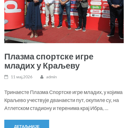
Плазма спортске игре
младих у Краљеву
11 мај,2026
admin
Тринаесте Плазма Спортске игре младих, у којима
Краљево учествује дванаести пут, окупиле су, на
Атлетском стадиону и теренима крај Ибра, …
ДЕТАЉНИЈЕ