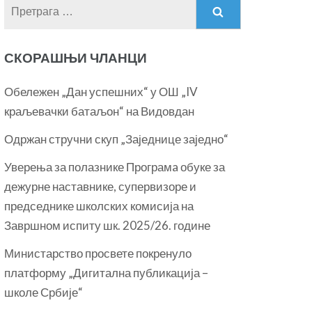
Претрага
за:
СКОРАШЊИ ЧЛАНЦИ
Обележен „Дан успешних“ у ОШ „IV
краљевачки батаљон“ на Видовдан
Одржан стручни скуп „Заједнице заједно“
Уверења за полазнике Програмa обуке за
дежурне наставнике, супервизоре и
председнике школских комисија на
Завршном испиту шк. 2025/26. године
Министарство просвете покренуло
платформу „Дигитална публикација –
школе Србије“