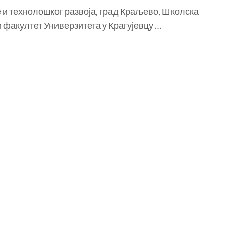
 и технолошког развоја, град Краљево, Школска
факултет Универзитета у Крагујевцу …