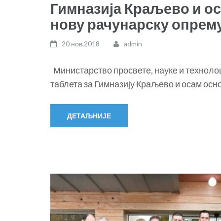
Гимназија Краљево и о
нову рачунарску опрем
20 нов,2018
admin
Министарство просвете, науке и технолош
таблета за Гимназију Краљево и осам осн
ДЕТАЉНИЈЕ