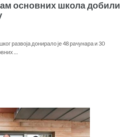
сам основних школа добили
у
ког развоја донирало је 48 рачунара и 30
овних …